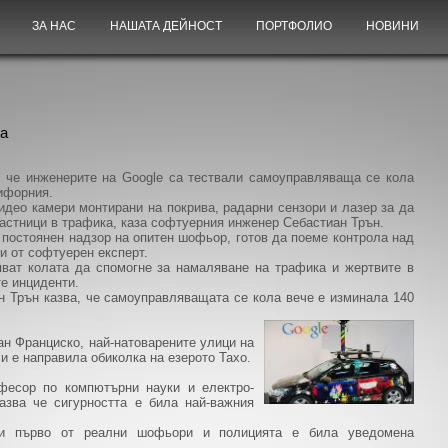
ЗА НАС
НАШАТА ДЕЙНОСТ
ПОРТФОЛИО
НОВИНИ
ла
, че инжeнерите на Google са тествали самоуправляваща се кола
ифорния.
идео камери монтирани на покрива, радарни сензори и лазер за да
частници в трафика, каза софтуерния инженер Себастиан Трън.
 постоянен надзор на опитен шофьор, готов да поеме контрола над
и от софтуерен експерт.
яват колата да спомогне за намаляване на трафика и жертвите в
те инциденти.
-н Трън казва, че самоуправляващата се кола вече е изминала 140
ан Франциско, най-натоварените улици на
и е направила обиколка на езерото Тахо.
офесор по компютърни науки и електро-
азва че сигурността е била най-важния
ни първо от реални шофьори и полицията е била уведомена