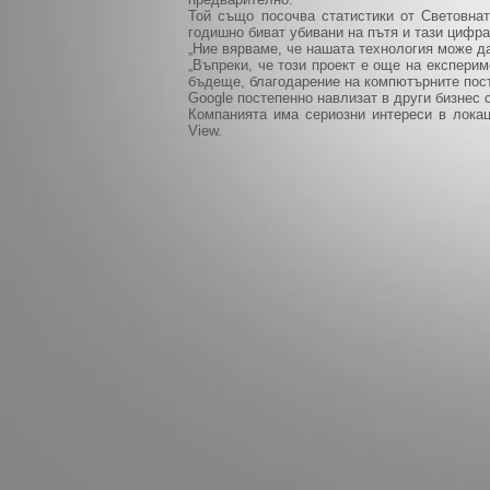
Той също посочва статистики от Световнат
годишно биват убивани на пътя и тази цифр
„Ние вярваме, че нашата технология може д
„Въпреки, че този проект е още на експерим
бъдеще, благодарение на компютърните пос
Google постепенно навлизат в други бизнес 
Компанията има сериозни интереси в локац
View.