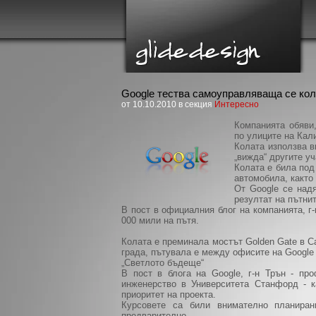
Google тества самоуправляваща се ко
от 10.10.2010 в секция
Интересно
Компанията обяви
по улиците на Кал
Колата използва в
„вижда“ другите у
Колата е била под
автомобила, както 
От Google се над
резултат на пътни
В пост в официалния блог на компанията, г
000 мили на пътя.
Колата е преминала мостът Golden Gate в С
града, пътувала е между офисите на Google 
„Светлото бъдеще“
В пост в блога на Google, г-н Трън - пр
инженерство в Университета Станфорд - к
приоритет на проекта.
Курсовете са били внимателно планира
предварително.