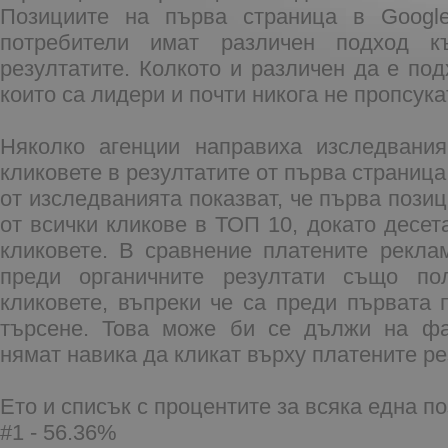
Позициите на първа страница в Googl
потребители имат различен подход к
резултатите. Колкото и различен да е под
които са лидери и почти никога не пропсука
Няколко агенции направиха изследвания
кликовете в резултатите от първа страница
от изследванията показват, че първа пози
от всички кликове в ТОП 10, докато десет
кликовете. В сравнение платените рекла
преди органичните резултати също по
кликовете, въпреки че са преди първата 
търсене. Това може би се дължи на фак
нямат навика да кликат върху платените ре
Ето и списък с процентите за всяка една п
#1 - 56.36%