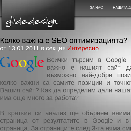
ЗА НАС
НАШАТА 
Колко важна е SEO оптимизацията?
от 13.01.2011 в секция
Интересно
Всички търсим в Google 
важно е нашият сайт д
възможно най-добри поз
колко важни са самите позиции и точно
Вашия сайт? Как да определим дали наша
има още много за работа?
В краткия си анализ ще обърнем внима
страница от резултатите в Google и в 
страница. За страниците след 3-та няма см